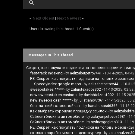
«
Next Oldest
|
Next Newest
»
Users browsing this thread: 1 Guest(s)
Messages In This Thread
Секрет, как покупать подписки на топовые сервисы выго
fast-track indexing
- by
aelizabetpetrov441
- 10-14-2025, 04:4
RE: Секрет, как покупать подписки на топовые сервисы
SpeedyIndex google maps
- by
aelizabetpetrov441
- 10-31-
sweepstakes *****
- by
zaluistexado8302
- 11-13-2025, 02:52
new sweepstakes casinos
- by
davishtolzeo1002
- 11-15-2025
new sweeps cash *****
- by
juliatianov7361
- 11-15-2025, 05:
бесплатный голосовой чат
- by
hanahusasd6366
- 11-15-20
Как выбрать хорошую площадку ссылок
- by
aelizabehfr
Сайлентблоки в автомобиле
- by
zabryanpetovoz6981
- 11-
Сайлентблоки в автомобиле
- by
sydneygogleto313
- 11-19
RE: Секрет, как покупать подписки на топовые сервисы
сколько зарабатывает яндекс курьер
- by
zaluishulzeo30