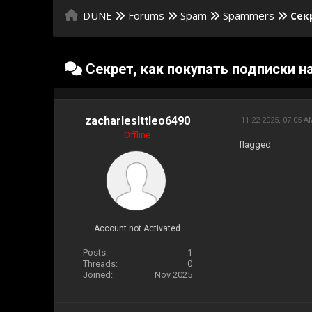
DUNE
Forums
Spam
Spammers
Сек
Секрет, как покупать подписки н
zacharleslttleo6490
11-22-2025, 07:05 
Offline
flagged
Account not Activated
Posts:
1
Threads:
0
Joined:
Nov 2025