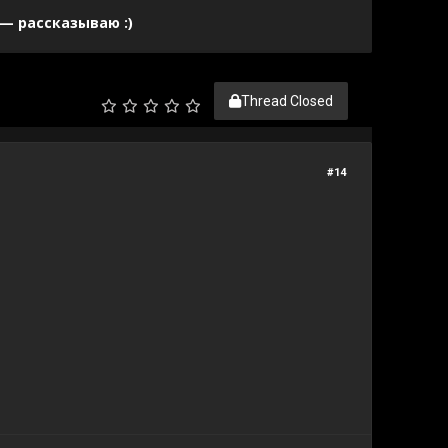
— рассказываю :)
Thread Closed
#14