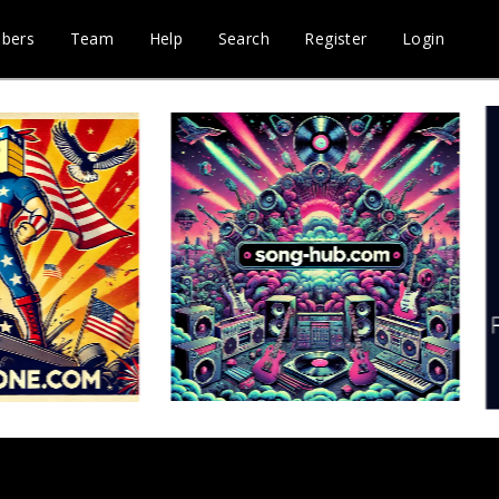
bers
Team
Help
Search
Register
Login