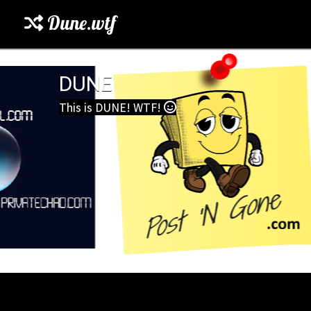
Dune.wtf
DUNE
This is DUNE! WTF!